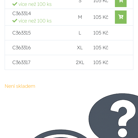
S
105 Kč
více než 100 ks
C363314
M
105 Kč
více než 100 ks
C363315
L
105 Kč
C363316
XL
105 Kč
C363317
2XL
105 Kč
Není skladem