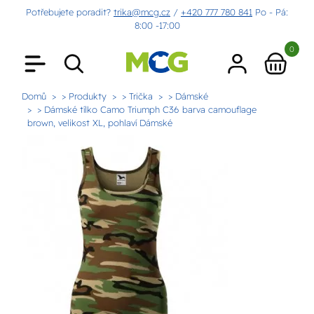
Potřebujete poradit?
trika@mcg.cz
/
+420 777 780 841
Po - Pá:
8:00 -17:00
0
Domů
> Produkty
> Trička
> Dámské
> Dámské tílko Camo Triumph C36 barva camouflage
brown, velikost XL, pohlaví Dámské