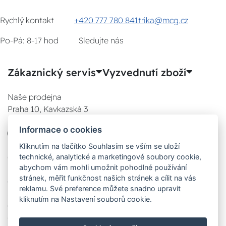
Rychlý kontakt
+420 777 780 841
trika@mcg.cz
Po-Pá: 8-17 hod
Sledujte nás
Zákaznický servis
Vyzvednutí zboží
Naše prodejna
Praha 10, Kavkazská 3
E-SHOP
Informace o cookies
777 780 841
Po:
Kliknutím na tlačítko Souhlasím se vším se uloží
technické, analytické a marketingové soubory cookie,
08:00 - 17:00
abychom vám mohli umožnit pohodlné používání
Út:
stránek, měřit funkčnost našich stránek a cílit na vás
08:00 - 17:00
reklamu. Své preference můžete snadno upravit
St:
kliknutím na Nastavení souborů cookie.
08:00 - 17:00
Čt: