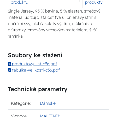
produktu
produkty
Single Jersey, 95 % bavlna, 5 % elastan. strečový
materiál udržující stálost tvaru, přiléhavý střih s
bočními švy, hlubší kulatý výstřih, průkrčník a
průramky lemovány vrchovým materiálem, širší
ramínka
Soubory ke stažení
produktovy-list-c36.pdf
tabulka-velikosti-c36.pdf
Technické parametry
Kategorie:
Dámské
Výrobce
MALFINI®