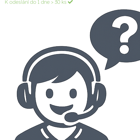
K odeslání do 1 dne
> 30 ks