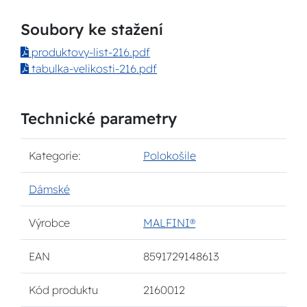
Soubory ke stažení
produktovy-list-216.pdf
tabulka-velikosti-216.pdf
Technické parametry
Kategorie:
Polokošile
Dámské
Výrobce
MALFINI®
EAN
8591729148613
Kód produktu
2160012