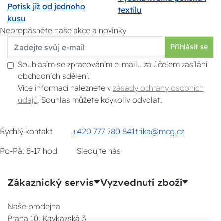
Potisk již od jednoho
textilu
kusu
Nepropásněte naše akce a novinky
Přihlásit se
Souhlasím se zpracováním e-mailu za účelem zasílání
obchodních sdělení.
Více informací naleznete v
zásady ochrany osobních
údajů
. Souhlas můžete kdykoliv odvolat.
Rychlý kontakt
+420 777 780 841
trika@mcg.cz
Po-Pá: 8-17 hod
Sledujte nás
Zákaznický servis
Vyzvednutí zboží
Naše prodejna
Praha 10, Kavkazská 3