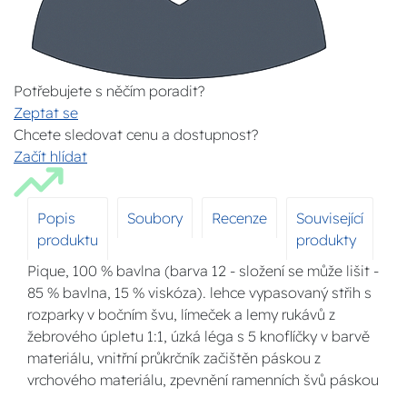
Potřebujete s něčím poradit?
Zeptat se
Chcete sledovat cenu a dostupnost?
Začít hlídat
Popis
Soubory
Recenze
Související
produktu
produkty
Pique, 100 % bavlna (barva 12 - složení se může lišit -
85 % bavlna, 15 % viskóza). lehce vypasovaný střih s
rozparky v bočním švu, límeček a lemy rukávů z
žebrového úpletu 1:1, úzká léga s 5 knoflíčky v barvě
materiálu, vnitřní průkrčník začištěn páskou z
vrchového materiálu, zpevnění ramenních švů páskou