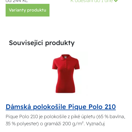
od 244 Kč
K odeslání do 1 dne
Varianty produktu
Související produkty
Dámská polokošile Pique Polo 210
Pique Polo 210 je polokošile z piké úpletu (65 % bavlna,
35 % polyester) o gramáži 200 g/m². Vyznačuj