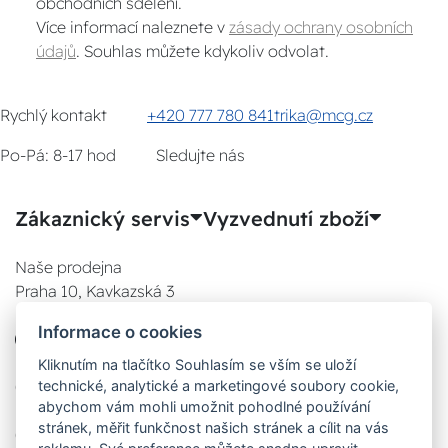
obchodních sdělení.
Více informací naleznete v
zásady ochrany osobních
údajů
. Souhlas můžete kdykoliv odvolat.
Rychlý kontakt
+420 777 780 841
trika@mcg.cz
Po-Pá: 8-17 hod
Sledujte nás
Zákaznický servis
Vyzvednutí zboží
Naše prodejna
Praha 10, Kavkazská 3
E-SHOP
Informace o cookies
777 780 841
Po:
Kliknutím na tlačítko Souhlasím se vším se uloží
technické, analytické a marketingové soubory cookie,
08:00 - 17:00
abychom vám mohli umožnit pohodlné používání
Út:
stránek, měřit funkčnost našich stránek a cílit na vás
08:00 - 17:00