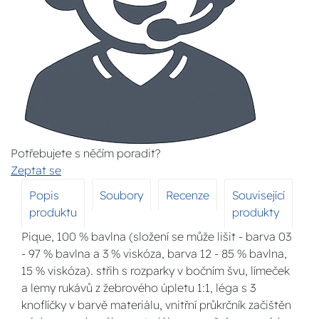
Potřebujete s něčím poradit?
Zeptat se
Popis
Soubory
Recenze
Související
produktu
produkty
Pique, 100 % bavlna (složení se může lišit - barva 03
- 97 % bavlna a 3 % viskóza, barva 12 - 85 % bavlna,
15 % viskóza). střih s rozparky v bočním švu, límeček
a lemy rukávů z žebrového úpletu 1:1, léga s 3
knoflíčky v barvě materiálu, vnitřní průkrčník začištěn