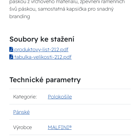
páskou z vrchového materiálu, zpevnění ramenních
švů páskou, samostatná kapsička pro snadný
branding
Soubory ke stažení
produktovy-list-212.pdf
tabulka-velikosti-212.pdf
Technické parametry
Kategorie:
Polokošile
Pánské
Výrobce
MALFINI®