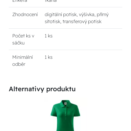
Etiketa
tkaná
Zhodnocení
digitální potisk, výšivka, přímý
sítotisk, transferový potisk
Počet ks v
1 ks
sáčku
Minimální
1 ks
odběr
Alternativy produktu