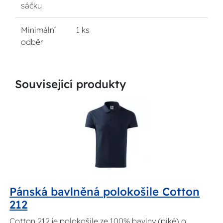
sáčku
Minimální
1 ks
odběr
Související produkty
Pánská bavlněná polokošile Cotton
212
Cotton 212 je polokošile ze 100% bavlny (piké) o