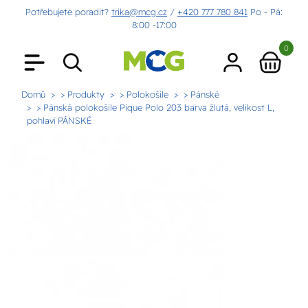
Potřebujete poradit?
trika@mcg.cz
/
+420 777 780 841
Po - Pá:
8:00 -17:00
0
Domů
> Produkty
> Polokošile
> Pánské
> Pánská polokošile Pique Polo 203 barva žlutá, velikost L,
pohlaví PÁNSKÉ