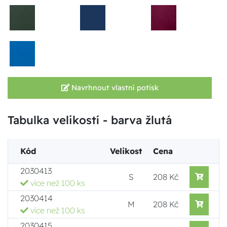
Navrhnout vlastní potisk
Tabulka velikostí - barva žlutá
Kód
Velikost
Cena
2030413
S
208 Kč
více než 100 ks
2030414
M
208 Kč
více než 100 ks
2030415