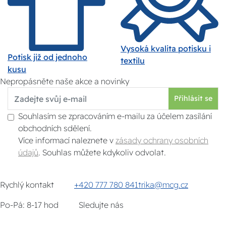
Vysoká kvalita potisku i
Potisk již od jednoho
textilu
kusu
Nepropásněte naše akce a novinky
Přihlásit se
Souhlasím se zpracováním e-mailu za účelem zasílání
obchodních sdělení.
Více informací naleznete v
zásady ochrany osobních
údajů
. Souhlas můžete kdykoliv odvolat.
Rychlý kontakt
+420 777 780 841
trika@mcg.cz
Po-Pá: 8-17 hod
Sledujte nás