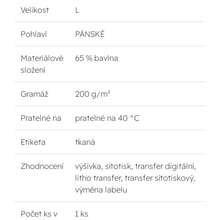
Velikost
L
Pohlaví
PÁNSKÉ
Materiálové
65 % bavlna
složení
Gramáž
200 g/m²
Pratelné na
pratelné na 40 °C
Etiketa
tkaná
Zhodnocení
výšivka, sítotisk, transfer digitální,
litho transfer, transfer sítotiskový,
výměna labelu
Počet ks v
1 ks