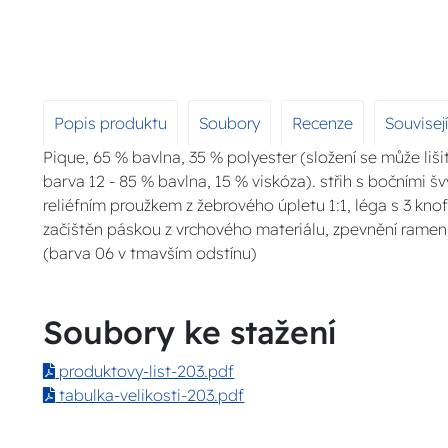
Popis produktu
Soubory
Recenze
Souvisej
Pique, 65 % bavlna, 35 % polyester (složení se může liši
barva 12 - 85 % bavlna, 15 % viskóza). střih s bočními š
reliéfním proužkem z žebrového úpletu 1:1, léga s 3 knofl
začištěn páskou z vrchového materiálu, zpevnění ramen
(barva 06 v tmavším odstínu)
Soubory ke stažení
produktovy-list-203.pdf
tabulka-velikosti-203.pdf