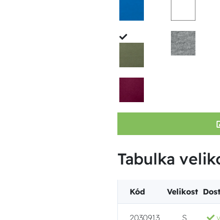
Tabulka velik
Kód
Velikost
Dos
2030913
S