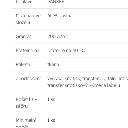
Pohlaví
PÁNSKÉ
Materiálové
65 % bavlna
složení
Gramáž
200 g/m²
Pratelné na
pratelné na 40 °C
Etiketa
tkaná
Zhodnocení
výšivka, sítotisk, transfer digitální, lith
transfer sítotiskový, výměna labelu
Počet ks v
1 ks
sáčku
Minimální
1 ks
odběr