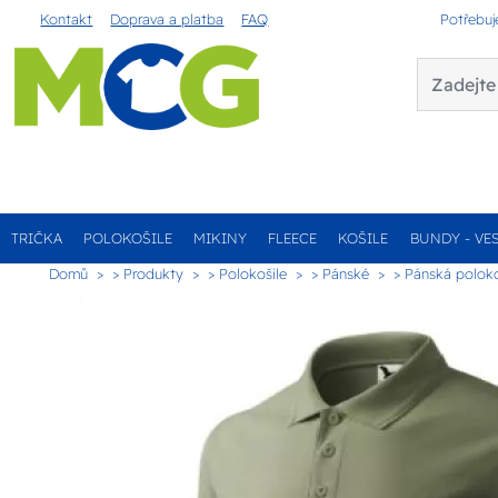
Kontakt
Doprava a platba
FAQ
Potřebuj
TRIČKA
POLOKOŠILE
MIKINY
FLEECE
KOŠILE
BUNDY - VE
Domů
> Produkty
> Polokošile
> Pánské
> Pánská poloko