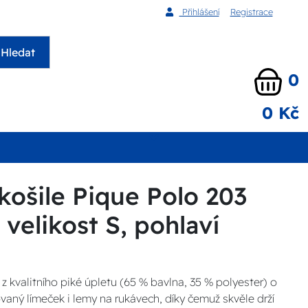
Přihlášení
Registrace
Hledat
0
0 Kč
košile Pique Polo 203
 velikost S, pohlaví
z kvalitního piké úpletu (65 % bavlna, 35 % polyester) o
aný límeček i lemy na rukávech, díky čemuž skvěle drží