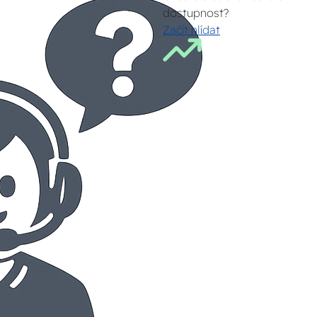
dostupnost?
Začít hlídat