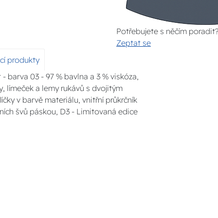
Potřebujete s něčím poradit
Zeptat se
ící produkty
t - barva 03 - 97 % bavlna a 3 % viskóza,
vy, límeček a lemy rukávů s dvojitým
íčky v barvě materiálu, vnitřní průkrčník
ních švů páskou, D3 - Limitovaná edice