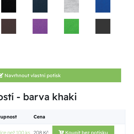
Navrhnout vlastní potisk
ostí - barva khaki
tupnost
Cena
více než 100 ks
208 Kč
Koupit bez potisku