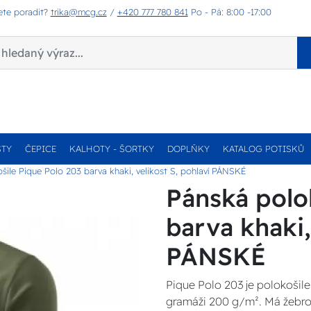
ete poradit?
trika@mcg.cz
/
+420 777 780 841
Po - Pá: 8:00 -17:00
STY
ČEPICE
KALHOTY - ŠORTKY
DOPLŇKY
KATALOG POTISKŮ
šile Pique Polo 203 barva khaki, velikost S, pohlaví PÁNSKÉ
Pánská polo
barva khaki,
PÁNSKÉ
Pique Polo 203 je polokošile 
gramáži 200 g/m². Má žebrov