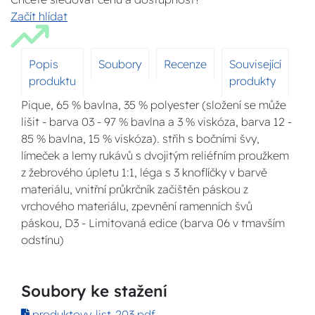
Začít hlídat
Popis
Soubory
Recenze
Související
produktu
produkty
Pique, 65 % bavlna, 35 % polyester (složení se může
lišit - barva 03 - 97 % bavlna a 3 % viskóza, barva 12 -
85 % bavlna, 15 % viskóza). střih s bočními švy,
límeček a lemy rukávů s dvojitým reliéfním proužkem
z žebrového úpletu 1:1, léga s 3 knoflíčky v barvě
materiálu, vnitřní průkrčník začištěn páskou z
vrchového materiálu, zpevnění ramenních švů
páskou, D3 - Limitovaná edice (barva 06 v tmavším
odstínu)
Soubory ke stažení
produktovy-list-203.pdf