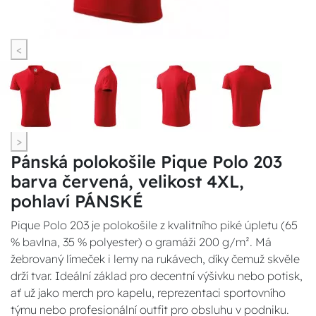
<
>
Pánská polokošile Pique Polo 203
barva červená, velikost 4XL,
pohlaví PÁNSKÉ
Pique Polo 203 je polokošile z kvalitního piké úpletu (65
% bavlna, 35 % polyester) o gramáži 200 g/m². Má
žebrovaný límeček i lemy na rukávech, díky čemuž skvěle
drží tvar. Ideální základ pro decentní výšivku nebo potisk,
ať už jako merch pro kapelu, reprezentaci sportovního
týmu nebo profesionální outfit pro obsluhu v podniku.