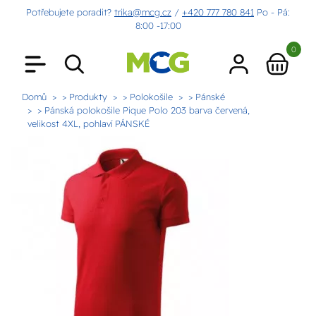
Potřebujete poradit?
trika@mcg.cz
/
+420 777 780 841
Po - Pá:
8:00 -17:00
0
Domů
> Produkty
> Polokošile
> Pánské
> Pánská polokošile Pique Polo 203 barva červená,
velikost 4XL, pohlaví PÁNSKÉ