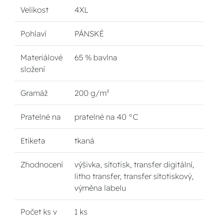
Velikost
4XL
Pohlaví
PÁNSKÉ
Materiálové
65 % bavlna
složení
Gramáž
200 g/m²
Pratelné na
pratelné na 40 °C
Etiketa
tkaná
Zhodnocení
výšivka, sítotisk, transfer digitální,
litho transfer, transfer sítotiskový,
výměna labelu
Počet ks v
1 ks