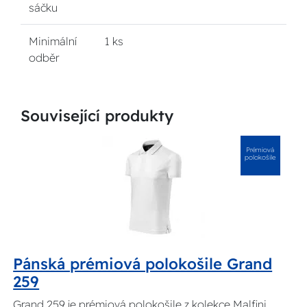
sáčku
Minimální
1 ks
odběr
Související produkty
Prémiová
polokošile
Pánská prémiová polokošile Grand
259
Grand 259 je prémiová polokošile z kolekce Malfini