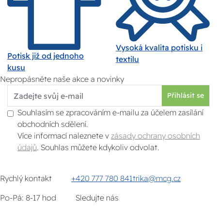
Vysoká kvalita potisku i
Potisk již od jednoho
textilu
kusu
Nepropásněte naše akce a novinky
Přihlásit se
Souhlasím se zpracováním e-mailu za účelem zasílání
obchodních sdělení.
Více informací naleznete v
zásady ochrany osobních
údajů
. Souhlas můžete kdykoliv odvolat.
Rychlý kontakt
+420 777 780 841
trika@mcg.cz
Po-Pá: 8-17 hod
Sledujte nás